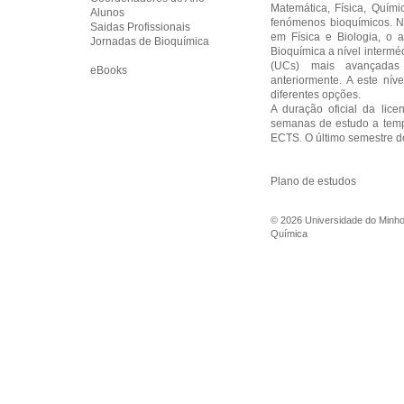
Matemática, Física, Quím
Alunos
fenómenos bioquímicos. 
Saidas Profissionais
em Física e Biologia, o
Jornadas de Bioquímica
Bioquímica a nível interméd
(UCs) mais avançadas 
eBooks
anteriormente. A este nív
diferentes opções.
A duração oficial da lic
semanas de estudo a tempo
ECTS. O último semestre do 
Plano de estudos
©
2026
Universidade do Minh
Química