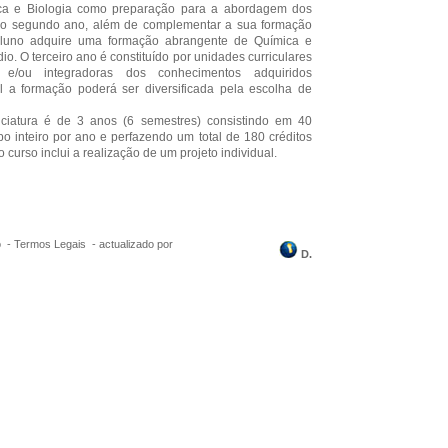
ica e Biologia como preparação para a abordagem dos
No segundo ano, além de complementar a sua formação
 aluno adquire uma formação abrangente de Química e
io. O terceiro ano é constituído por unidades curriculares
e/ou integradoras dos conhecimentos adquiridos
el a formação poderá ser diversificada pela escolha de
enciatura é de 3 anos (6 semestres) consistindo em 40
 inteiro por ano e perfazendo um total de 180 créditos
curso inclui a realização de um projeto individual.
o -
Termos Legais
-
actualizado por
D.