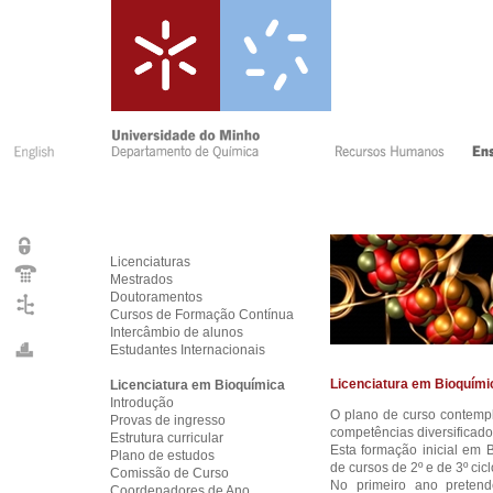
Licenciaturas
Mestrados
Doutoramentos
Cursos de Formação Contínua
Intercâmbio de alunos
Estudantes Internacionais
Licenciatura em Bioquími
Licenciatura em Bioquímica
Introdução
O plano de curso contemp
Provas de ingresso
competências diversificad
Estrutura curricular
Esta formação inicial em
Plano de estudos
de cursos de 2º e de 3º cicl
Comissão de Curso
No primeiro ano preten
Coordenadores de Ano