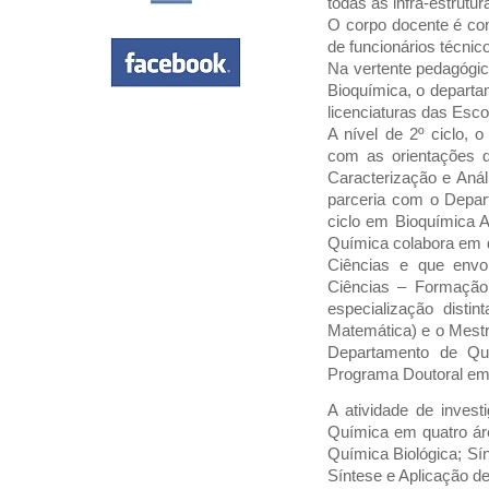
todas as infra-estrutu
O corpo docente é con
de funcionários técnic
Na vertente pedagógi
Bioquímica, o depart
licenciaturas das Esco
A nível de 2º ciclo,
com as orientações 
Caracterização e Aná
parceria com o Depar
ciclo em Bioquímica 
Química colabora em d
Ciências e que env
Ciências – Formação
especialização disti
Matemática) e o Mest
Departamento de Quí
Programa Doutoral e
A atividade de inves
Química em quatro áre
Química Biológica; Sí
Síntese e Aplicação d