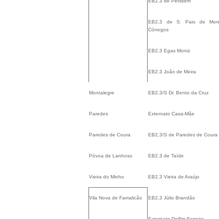
EB2,3 de Pevidém
EB2,3 de S. Paio de More
Cónegos
EB2,3 Egas Moniz
EB2,3 João de Meira
Montalegre
EB2,3/S Dr. Bento da Cruz
Paredes
Externato Casa-Mãe
Paredes de Coura
EB2,3/S de Paredes de Coura
Póvoa de Lanhoso
EB2,3 de Taíde
Vieira do Minho
EB2,3 Vieira de Araújo
Vila Nova de Famalicão
EB2,3 Júlio Brandão
Externato Delfim Ferreira