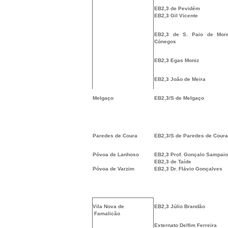
EB2,3 de Pevidém
EB2,3 Gil Vicente
EB2,3 de S. Paio de More
Cónegos
EB2,3 Egas Moniz
EB2,3 João de Meira
Melgaço
EB2,3/S de Melgaço
Paredes de Coura
EB2,3/S de Paredes de Cour
Póvoa de Lanhoso
EB2,3 Prof. Gonçalo Sampai
EB2,3 de Taíde
Póvoa de Varzim
EB2,3 Dr. Flávio Gonçalves
Vila Nova de
EB2,3 Júlio Brandão
Famalicão
Externato Delfim Ferreira