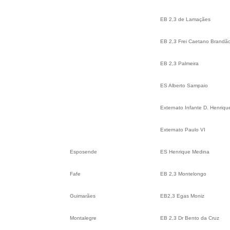
EB 2,3 de Lamaçães
EB 2,3 Frei Caetano Brandã
EB 2,3 Palmeira
ES Alberto Sampaio
Externato Infante D. Henriqu
Externato Paulo VI
Esposende
ES Henrique Medina
Fafe
EB 2,3 Montelongo
Guimarães
EB2,3 Egas Moniz
Montalegre
EB 2,3 Dr Bento da Cruz