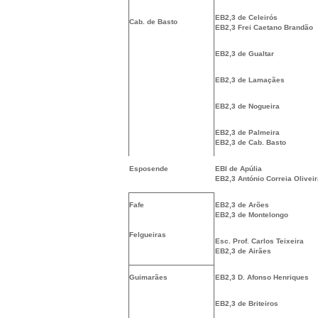
EB2,3 de Celeirós
Cab. de Basto
EB2,3 Frei Caetano Brandão
EB2,3 de Gualtar
EB2,3 de Lamaçães
EB2,3 de Nogueira
EB2,3 de Palmeira
EB2,3 de Cab. Basto
Esposende
EBI de Apúlia
EB2,3 António Correia Olivei
Fafe
EB2,3 de Arões
EB2,3 de Montelongo
Felgueiras
Esc. Prof. Carlos Teixeira
EB2,3 de Airães
Guimarães
EB2,3 D. Afonso Henriques
EB2,3 de Briteiros