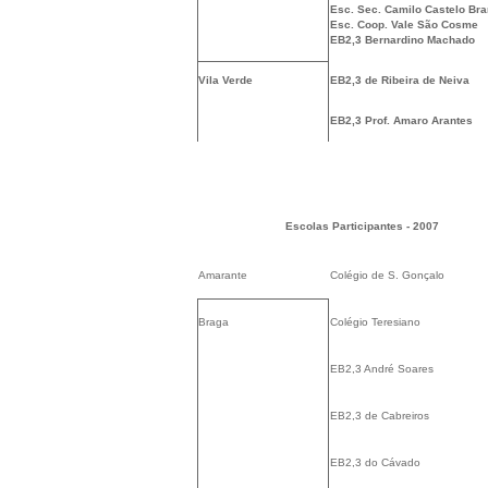
Esc. Sec. Camilo Castelo Br
Esc. Coop. Vale São Cosme
EB2,3 Bernardino Machado
Vila Verde
EB2,3 de Ribeira de Neiva
EB2,3 Prof. Amaro Arantes
Escolas Participantes - 2007
Amarante
Colégio de S. Gonçalo
Braga
Colégio Teresiano
EB2,3 André Soares
EB2,3 de Cabreiros
EB2,3 do Cávado