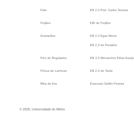
Fafe
EB 2,3 Prof. Carlos Teixeira
Forjães
EBI de Forjães
Guimarães
EB 2,3 Egas Moniz
EB 2,3 de Pevidém
Pico de Regalados
EB 3,3 Monsenhor Elísio Araúj
Póvoa de Lanhoso
EB 2,3 de Taíde
Riba de Ave
Externato Delfim Ferreira
©
2026
,
Universidade do Minho