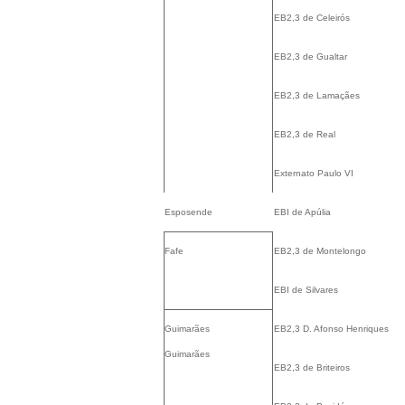
EB2,3 de Celeirós
EB2,3 de Gualtar
EB2,3 de Lamaçães
EB2,3 de Real
Externato Paulo VI
Esposende
EBI de Apúlia
Fafe
EB2,3 de Montelongo
EBI de Silvares
Guimarães
EB2,3 D. Afonso Henriques
Guimarães
EB2,3 de Briteiros