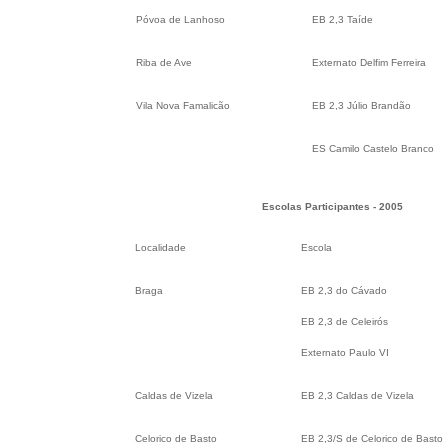
Póvoa de Lanhoso
EB 2,3 Taíde
Riba de Ave
Externato Delfim Ferreira
Vila Nova Famalicão
EB 2,3 Júlio Brandão
ES Camilo Castelo Branco
Escolas Participantes - 2005
Localidade
Escola
Braga
EB 2,3 do Cávado
EB 2,3 de Celeirós
Externato Paulo VI
Caldas de Vizela
EB 2,3 Caldas de Vizela
Celorico de Basto
EB 2,3/S de Celorico de Basto