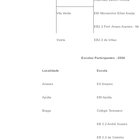
Vila Verde
EBI Monsenhor Elísio Araújo
EB2,3 Prof. Amaro Arantes - M
Vizela
EB2,3 de Infias
Escolas Participantes - 2006
Localidade
Escola
Amares
ES Amares
Apúlia
EBI Apúlia
Braga
Colégio Teresiano
EB 2,3 André Soares
EB 2,3 de Celeirós